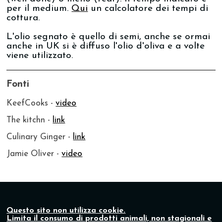
per il medium.
Qui
un calcolatore dei tempi di
cottura.
L'olio segnato è quello di semi, anche se ormai
anche in UK si è diffuso l'olio d'oliva e a volte
viene utilizzato.
Fonti
KeefCooks -
video
The kitchn -
link
Culinary Ginger -
link
Jamie Oliver -
video
Questo sito non utilizza cookie.
Limita il consumo di prodotti animali, non stagionali e