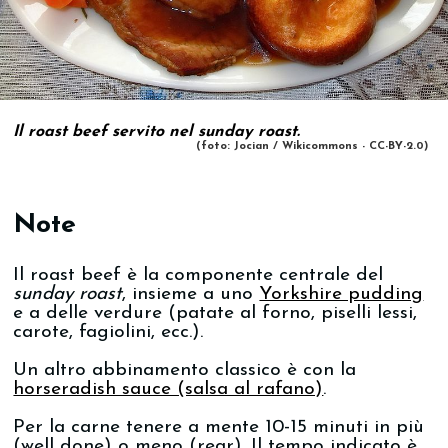
Il roast beef servito nel sunday roast.
(foto: Jocian / Wikicommons - CC-BY-2.0)
Note
Il roast beef è la componente centrale del
sunday roast
, insieme a uno
Yorkshire pudding
e a delle verdure (patate al forno, piselli lessi,
carote, fagiolini, ecc.).
Un altro abbinamento classico è con la
horseradish sauce (salsa al rafano)
.
Per la carne tenere a mente 10-15 minuti in più
(well done) o meno (rear). Il tempo indicato è