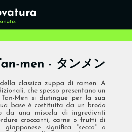
ovatura
ionato.
Tan-men - タンメン
della classica zuppa di ramen. A
dizionali, che spesso presentano un
l Tan-Men si distingue per la sua
sua base è costituita da un brodo
to da una miscela di ingredienti
rdure croccanti, carne o frutti di
 giapponese significa "secco" o