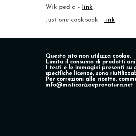
Wikipedia -
link
Just one cookbook -
link
Questo sito non utilizza cookie.
Limita il consumo di prodotti ani
I testi e le immagini presenti su 
specifiche licenze, sono riutiliz
Per correzioni alle ricette, comme
info@misticanzaeprovatura.net