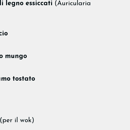
i legno essiccati
(Auricularia
cio
lo mungo
amo tostato
(per il wok)