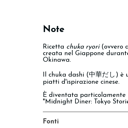
Note
Ricetta
chuka ryori
(ovvero a
creata nel Giappone durante
Okinawa.
Il chuka dashi (中華だし) è un
piatti d'ispirazione cinese.
È diventata particolamente 
"Midnight Diner: Tokyo Storie
Fonti