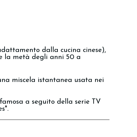
dattamento dalla cucina cinese),
 la metà degli anni 50 a
a miscela istantanea usata nei
famosa a seguito della serie TV
s".