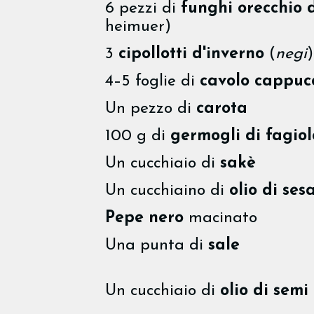
6 pezzi di
funghi orecchio d
heimuer)
3
cipollotti d'inverno
(
negi
)
4–5 foglie di
cavolo cappuc
Un pezzo di
carota
100 g di
germogli di fagio
Un cucchiaio di
sakè
Un cucchiaino di
olio di ses
Pepe nero
macinato
Una punta di
sale
Un cucchiaio di
olio di semi