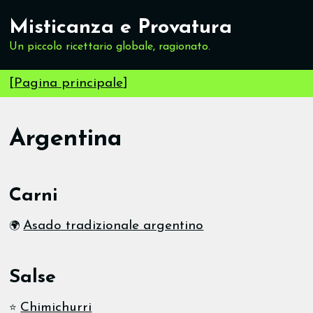
Misticanza e Provatura
Un piccolo ricettario globale, ragionato.
[
Pagina principale
]
Argentina
Carni
Asado tradizionale argentino
🌍
Salse
Chimichurri
⭐