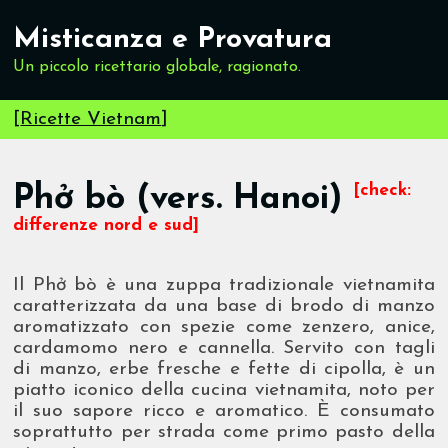
Misticanza e Provatura
Un piccolo ricettario globale, ragionato.
[
Ricette Vietnam
]
Phở bò (vers. Hanoi)
[check:
differenze nord e sud]
Il Phở bò è una zuppa tradizionale vietnamita
caratterizzata da una base di brodo di manzo
aromatizzato con spezie come zenzero, anice,
cardamomo nero e cannella. Servito con tagli
di manzo, erbe fresche e fette di cipolla, è un
piatto iconico della cucina vietnamita, noto per
il suo sapore ricco e aromatico. È consumato
soprattutto per strada come primo pasto della