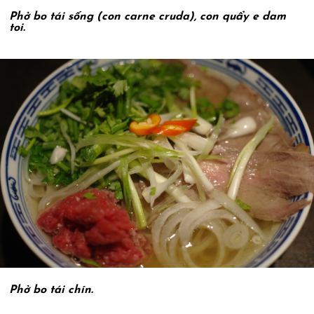
Phở bo tái sống (con carne cruda), con quẩy e dam
toi.
Phở bo tái chín.