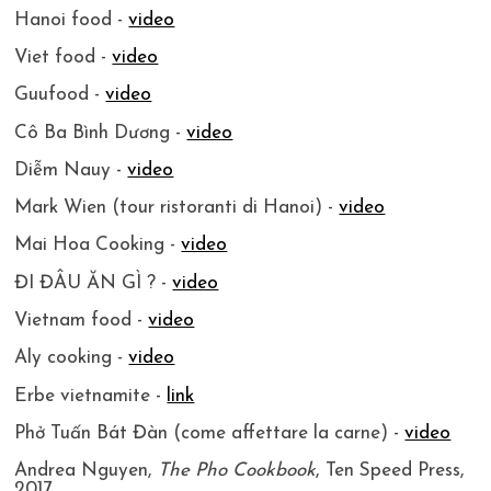
Hanoi food -
video
Viet food -
video
Guufood -
video
Cô Ba Bình Dương -
video
Diễm Nauy -
video
Mark Wien (tour ristoranti di Hanoi) -
video
Mai Hoa Cooking -
video
ĐI ĐÂU ĂN GÌ ? -
video
Vietnam food -
video
Aly cooking -
video
Erbe vietnamite -
link
Phở Tuấn Bát Đàn (come affettare la carne) -
video
Andrea Nguyen,
The Pho Cookbook
, Ten Speed Press,
2017.