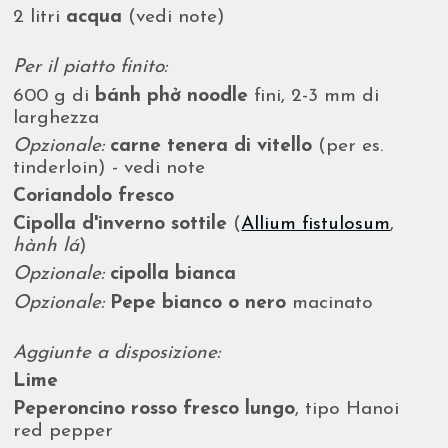
2 litri
acqua
(vedi note)
Per il piatto finito:
600 g di
bánh phở noodle
fini, 2-3 mm di
larghezza
Opzionale:
carne tenera di vitello
(per es.
tinderloin) - vedi note
Coriandolo fresco
Cipolla d'inverno sottile
(
Allium fistulosum
,
hành lá
)
Opzionale:
cipolla bianca
Opzionale:
Pepe bianco o nero
macinato
Aggiunte a disposizione:
Lime
Peperoncino rosso fresco lungo
, tipo Hanoi
red pepper