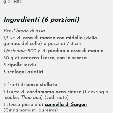
giornata.
Ingredienti (6 porzioni)
Per il brodo di ossa
1,5 kg di
ossa di manzo con midollo
(della
gamba, del collo) a pezzi di 7-8 cm
Opzionale:
500 g di
piedino o ossa di maiale
50 g di
zenzero fresco, con la scorza
3
cipolle
medie
3
scalogni asiatici
3 frutti di
anice stellato
1 frutto di
cardamomo nero cinese
(Lanxangia
tsaoko,
Thảo quả
) (vedi note)
1 stecca piccola di
cannella di Saigon
(Cinnamomum loureiroi)