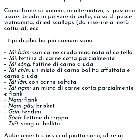
Come fonte di umami, in alternativa, si possono
usare: brodo in polvere di pollo, salsa di pesce
vietnamita, dried scallops (da inserire a metà
cottura), ecc.
I tipi di pho bo più comuni sono:
-
Tái băm:
con carne cruda macinata al coltello
-
Tái:
fettine di carne cotta parzialmente
-
Tái sống:
fettine di carne cruda
-
Tái chín:
un misto di carne bollita affettata e
carne cruda
-
Tái lăn:
con carne saltata
-
Tái nạm:
un misto di carne cotta parzialmente
e flank
-
Nạm:
flank
-
Nạm gầu:
brisket
-
Gân:
tendini
-
Sách:
fettine di trippa
-
Tiết:
sangue bollito
Abbinamenti classici al piatto sono, oltre ai