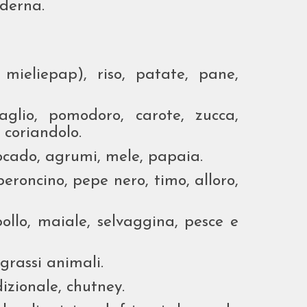
oderna.
ieliepap), riso, patate, pane,
aglio, pomodoro, carote, zucca,
, coriandolo.
ado, agrumi, mele, papaia.
eroncino, pepe nero, timo, alloro,
llo, maiale, selvaggina, pesce e
 grassi animali.
dizionale, chutney.