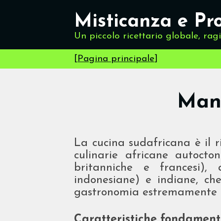
Misticanza e Pr
Un piccolo ricettario globale, rag
[
Pagina principale
]
Mang
La cucina sudafricana è il ri
culinarie africane autocto
britanniche e francesi), 
indonesiane) e indiane, c
gastronomia estremamente di
Caratteristiche fondament