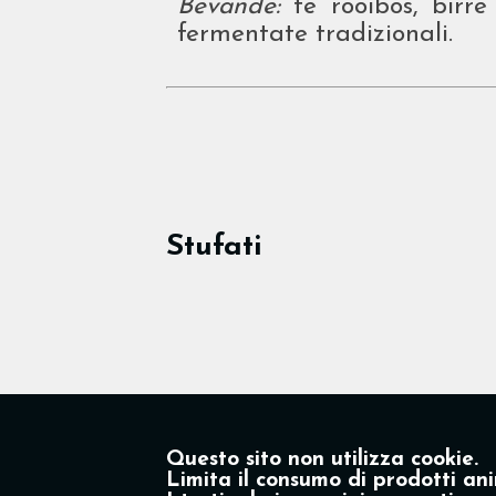
Bevande:
tè rooibos, birre 
fermentate tradizionali.
Stufati
Questo sito non utilizza cookie.
Limita il consumo di prodotti ani