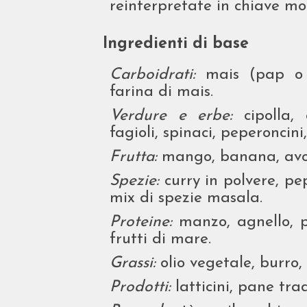
reinterpretate in chiave m
Ingredienti di base
Carboidrati:
mais (pap o m
farina di mais.
Verdure e erbe:
cipolla, 
fagioli, spinaci, peperoncini
Frutta:
mango, banana, avoc
Spezie:
curry in polvere, pep
mix di spezie masala.
Proteine:
manzo, agnello, po
frutti di mare.
Grassi:
olio vegetale, burro,
Prodotti:
latticini, pane tra