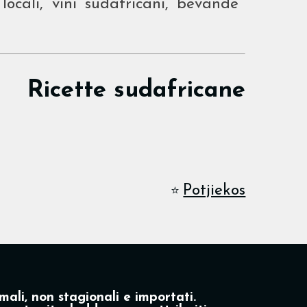
locali, vini sudafricani, bevande
Ricette sudafricane
Potjiekos
⭐
mali, non stagionali e importati.