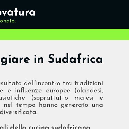
ovatura
ionato.
iare in Sudafrica
sultato dell’incontro tra tradizioni
ne e influenze europee (olandesi,
asiatiche (soprattutto malesi e
he nel tempo hanno generato una
versificata.
ali della cucina sudafricana