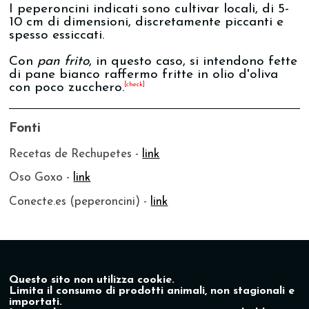
I peperoncini indicati sono cultivar locali, di 5-
10 cm di dimensioni, discretamente piccanti e
spesso essiccati.
Con
pan frito
, in questo caso, si intendono fette
di pane bianco raffermo fritte in olio d'oliva
[check]
con poco zucchero.
Fonti
Recetas de Rechupetes -
link
Oso Goxo -
link
Conecte.es (peperoncini) -
link
Questo sito non utilizza cookie.
Limita il consumo di prodotti animali, non stagionali e
importati.