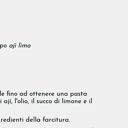
ipo
ajì limo
rle fino ad ottenere una pasta
ají, l'olio, il succo di limone e il
edienti della farcitura.