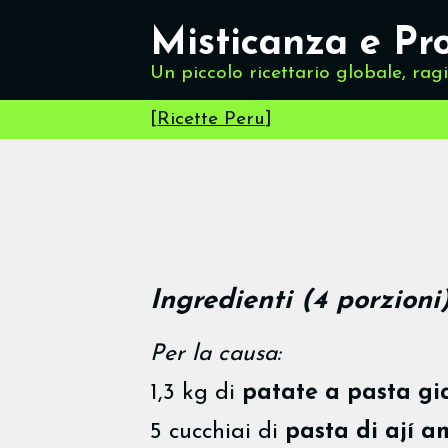
Misticanza e Pr
Un piccolo ricettario globale, rag
[
Ricette Peru
]
Ingredienti (4 porzioni
Per la causa:
1,3 kg di
patate a pasta gi
5 cucchiai di
pasta di ají a