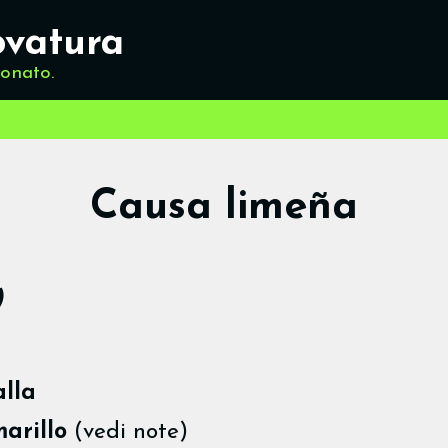
ovatura
ionato.
Causa limeña
)
alla
marillo
(vedi note)