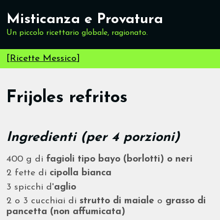
Misticanza e Provatura
Un piccolo ricettario globale, ragionato.
[
Ricette Messico
]
Frijoles refritos
Ingredienti (per 4 porzioni)
400 g di
fagioli tipo bayo (borlotti) o neri
2 fette di
cipolla bianca
3 spicchi d'
aglio
2 o 3 cucchiai di
strutto di maiale
o
grasso di
pancetta (non affumicata)