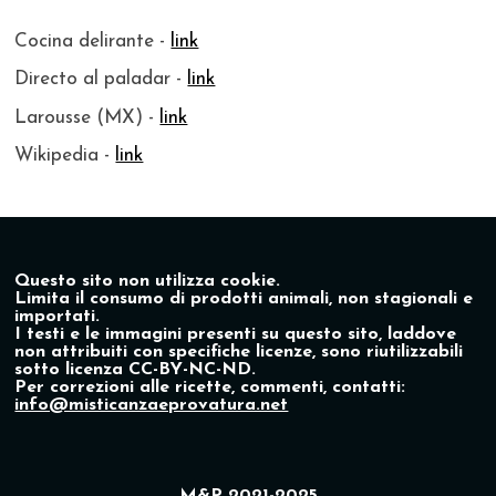
Cocina delirante -
link
Directo al paladar -
link
Larousse (MX) -
link
Wikipedia -
link
Questo sito non utilizza cookie.
Limita il consumo di prodotti animali, non stagionali e
importati.
I testi e le immagini presenti su questo sito, laddove
non attribuiti con specifiche licenze, sono riutilizzabili
sotto licenza CC-BY-NC-ND.
Per correzioni alle ricette, commenti, contatti:
info@misticanzaeprovatura.net