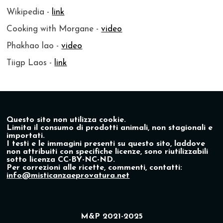
Wikipedia -
link
Cooking with Morgane -
video
Phakhao lao -
video
Tiigp Laos -
link
Questo sito non utilizza cookie.
Limita il consumo di prodotti animali, non stagionali e
importati.
I testi e le immagini presenti su questo sito, laddove
non attribuiti con specifiche licenze, sono riutilizzabili
sotto licenza CC-BY-NC-ND.
Per correzioni alle ricette, commenti, contatti:
info@misticanzaeprovatura.net
M&P 2021-2025