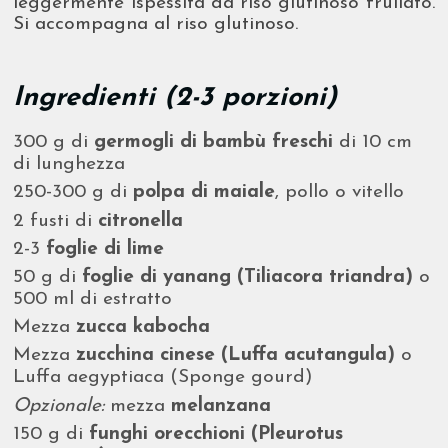
leggermente ispessita da riso glutinoso frullato.
Si accompagna al riso glutinoso.
Ingredienti (2-3 porzioni)
300 g di
germogli di bambù freschi
di 10 cm
di lunghezza
250-300 g di
polpa di maiale
, pollo o vitello
2 fusti di
citronella
2-3
foglie di lime
50 g di
foglie di yanang (Tiliacora triandra)
o
500 ml di estratto
Mezza
zucca kabocha
Mezza
zucchina cinese (Luffa acutangula)
o
Luffa aegyptiaca (Sponge gourd)
Opzionale:
mezza
melanzana
150 g di
funghi orecchioni (Pleurotus