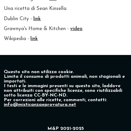
Una ricetta di Sean Kinsella.
Dublin City -
link
Grawnya's Home & Kitchen -
video
Wikipedia -
link
Questo sito non utilizza cookie.
Limita il consumo di prodotti animali, non stagionali e
importati.
I testi e le immagini presenti su questo sito, laddove
non attribuiti con specifiche licenze, sono riutilizzabili
sotto licenza CC-BY-NC-ND.
Per correzioni alle ricette, commenti, contatti:
info@misticanzaeprovatura.net
M&P 2021-2025