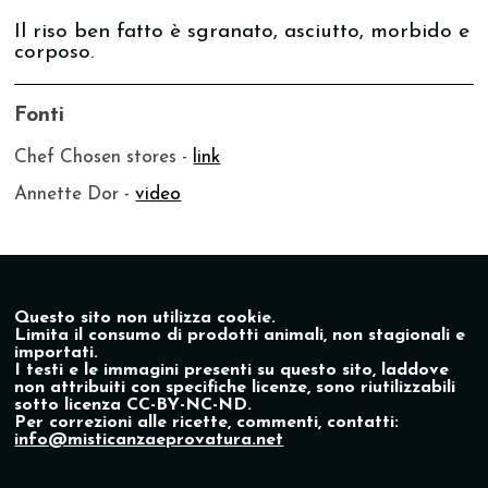
Il riso ben fatto è sgranato, asciutto, morbido e
corposo.
Fonti
Chef Chosen stores -
link
Annette Dor -
video
Questo sito non utilizza cookie.
Limita il consumo di prodotti animali, non stagionali e
importati.
I testi e le immagini presenti su questo sito, laddove
non attribuiti con specifiche licenze, sono riutilizzabili
sotto licenza CC-BY-NC-ND.
Per correzioni alle ricette, commenti, contatti:
info@misticanzaeprovatura.net