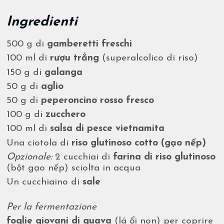
Ingredienti
500 g di
gamberetti freschi
100 ml di
rượu trắng
(superalcolico di riso)
150 g di
galanga
50 g di
aglio
50 g di
peperoncino rosso fresco
100 g di
zucchero
100 ml di
salsa di pesce vietnamita
Una ciotola di
riso glutinoso cotto (gạo nếp)
Opzionale:
2 cucchiai di
farina di riso glutinoso
(bột gạo nếp) sciolta in acqua
Un cucchiaino di
sale
Per la fermentazione
foglie giovani di guava
(lá ổi non) per coprire