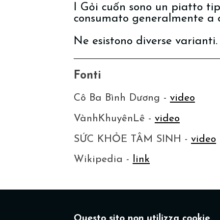
I Gỏi cuốn sono un piatto tip
consumato generalmente a 
Ne esistono diverse varianti.
Fonti
Cô Ba Bình Dương -
video
VànhKhuyênLê -
video
SỨC KHỎE TÂM SINH -
video
Wikipedia -
link
Questo sito non utilizza cookie.