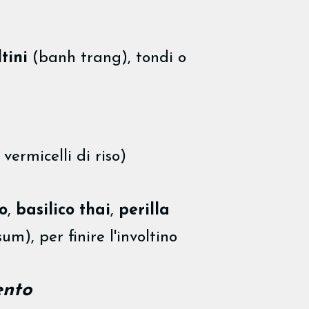
tini
(banh trang), tondi o
vermicelli di riso)
o
,
basilico thai
,
perilla
m), per finire l'involtino
ento