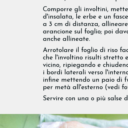
Comporre gli involtini, mett
d'insalata, le erbe e un fasce
a 3 cm di distanza, allinea
arancione sul foglio; poi dav
anche allineate.
Arrotolare il foglio di riso 
che l'involtino risulti strett
vicino, ripiegando e chiuden
i bordi laterali verso l'inte
infine mettendo un paio di fu
per metà all'esterno (vedi fot
Servire con una o più salse