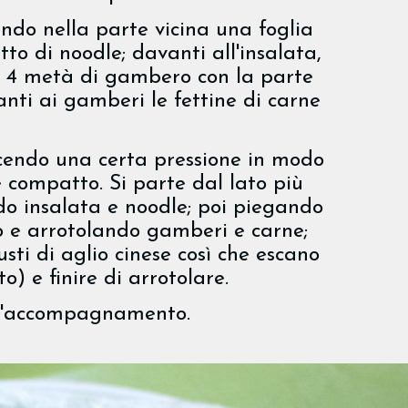
endo nella parte vicina una foglia
tto di noodle; davanti all'insalata,
re 4 metà di gambero con la parte
anti ai gamberi le fettine di carne
facendo una certa pressione in modo
o e compatto. Si parte dal lato più
do insalata e noodle; poi piegando
rno e arrotolando gamberi e carne;
sti di aglio cinese così che escano
o) e finire di arrotolare.
 d'accompagnamento.