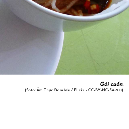
Gỏi cuốn.
(foto: Ẩm Thực Đam Mê / Flickr - CC-BY-NC-SA-2.0)