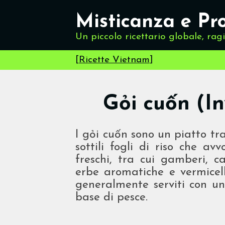
Misticanza e Pr
Un piccolo ricettario globale, rag
[
Ricette Vietnam
]
Gỏi cuốn (In
I gỏi cuốn sono un piatto t
sottili fogli di riso che av
freschi, tra cui gamberi, c
erbe aromatiche e vermicelli
generalmente serviti con un
base di pesce.