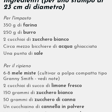
Ingredienti (per uno stampo di
23 cm di diametro)
Per l'impasto
350 g di
farina
250 g di
burro
2 cucchiai di
zucchero bianco
Circa mezzo bicchiere di
acqua
ghiacciata
Una punta di
sale
Per il ripieno
6-8
mele miste
(cultivar a polpa compatta tipo
Granny Smith - vedi note)
2 cucchiai di succo di
limone fresco
150 grammi di
zucchero bianco
50 grammi di
zucchero di canna
Un cucchiaino di
cannella in polvere