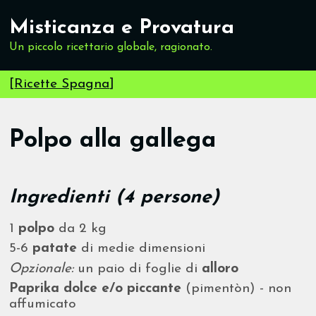
Misticanza e Provatura
Un piccolo ricettario globale, ragionato.
[
Ricette Spagna
]
Polpo alla gallega
Ingredienti (4 persone)
1
polpo
da 2 kg
5-6
patate
di medie dimensioni
Opzionale:
un paio di foglie di
alloro
Paprika dolce e/o piccante
(pimentòn) - non
affumicato