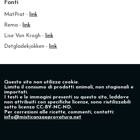
Fonti
MatPrat -
link
Rema -
link
Lise Von Krogh -
link
Detgladekjokken -
link
Questo sito non utilizza cookie.
Limita il consumo di prodotti animali, non stagionali e
importati.
I testi e le immagini presenti su questo sito, laddove
non attribuiti con specifiche licenze, sono riutilizzabili
sotto licenza CC-BY-NC-ND.
Per correzioni alle ricette, commenti, contatti:
info@misticanzaeprovatura.net