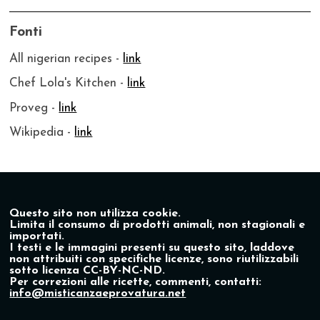
Fonti
All nigerian recipes -
link
Chef Lola's Kitchen -
link
Proveg -
link
Wikipedia -
link
Questo sito non utilizza cookie.
Limita il consumo di prodotti animali, non stagionali e
importati.
I testi e le immagini presenti su questo sito, laddove
non attribuiti con specifiche licenze, sono riutilizzabili
sotto licenza CC-BY-NC-ND.
Per correzioni alle ricette, commenti, contatti:
info@misticanzaeprovatura.net