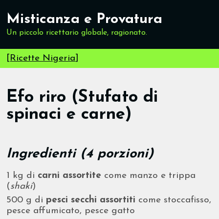
Misticanza e Provatura
Un piccolo ricettario globale, ragionato.
[
Ricette Nigeria
]
Efo riro (Stufato di
spinaci e carne)
Ingredienti (4 porzioni)
1 kg di
carni assortite
come manzo e trippa
(
shaki
)
500 g di
pesci secchi assortiti
come stoccafisso,
pesce affumicato, pesce gatto