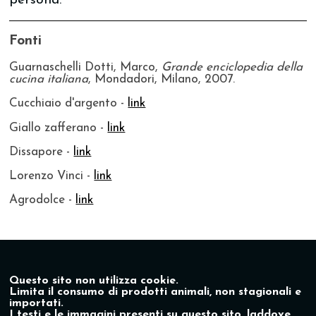
persona.
Fonti
Guarnaschelli Dotti, Marco,
Grande enciclopedia della
cucina italiana
, Mondadori, Milano, 2007.
Cucchiaio d'argento -
link
Giallo zafferano -
link
Dissapore -
link
Lorenzo Vinci -
link
Agrodolce -
link
Questo sito non utilizza cookie.
Limita il consumo di prodotti animali, non stagionali e
importati.
I testi e le immagini presenti su questo sito, laddove