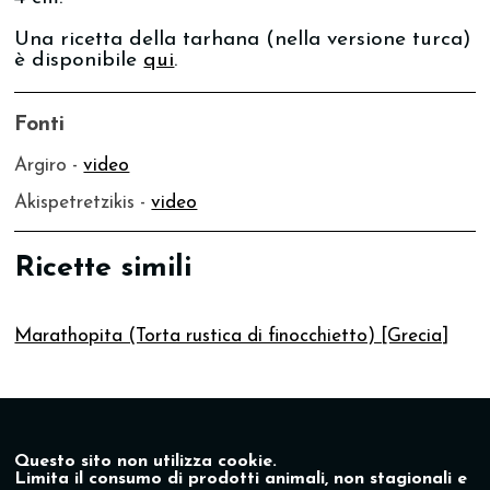
Una ricetta della tarhana (nella versione turca)
è disponibile
qui
.
Fonti
Argiro -
video
Akispetretzikis -
video
Ricette simili
Marathopita (Torta rustica di finocchietto) [Grecia]
Questo sito non utilizza cookie.
Limita il consumo di prodotti animali, non stagionali e