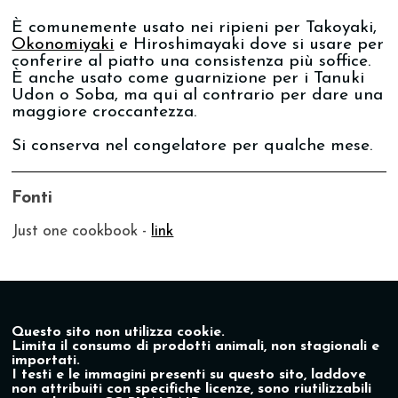
È comunemente usato nei ripieni per Takoyaki,
Okonomiyaki
e Hiroshimayaki dove si usare per
conferire al piatto una consistenza più soffice.
È anche usato come guarnizione per i Tanuki
Udon o Soba, ma qui al contrario per dare una
maggiore croccantezza.
Si conserva nel congelatore per qualche mese.
Fonti
Just one cookbook -
link
Questo sito non utilizza cookie.
Limita il consumo di prodotti animali, non stagionali e
importati.
I testi e le immagini presenti su questo sito, laddove
non attribuiti con specifiche licenze, sono riutilizzabili