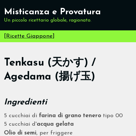
Misticanza e Provatura
Un piccolo ricettario globale, ragionato.
[
Ricette Giappone
]
Tenkasu (天かす) /
Agedama (揚げ玉)
Ingredienti
5 cucchiai di
farina di grano tenero
tipo 00
5 cucchiai d'
acqua gelata
Olio di semi
, per friggere