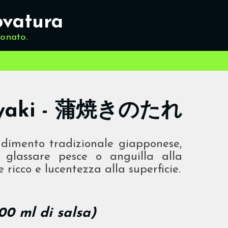
ovatura
ionato.
ayaki - 蒲焼きのたれ
dimento tradizionale giapponese,
er glassare pesce o anguilla alla
 ricco e lucentezza alla superficie.
100 ml di salsa)