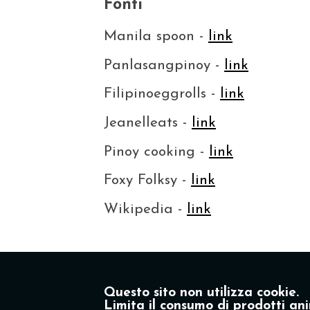
Fonti
Manila spoon -
link
Panlasangpinoy -
link
Filipinoeggrolls -
link
Jeanelleats -
link
Pinoy cooking -
link
Foxy Folksy -
link
Wikipedia -
link
Questo sito non utilizza cookie.
Limita il consumo di prodotti ani