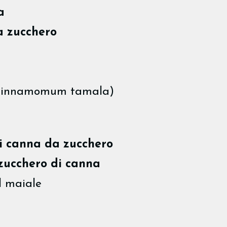
a
a zucchero
innamomum tamala)
i canna da zucchero
zucchero di canna
l maiale