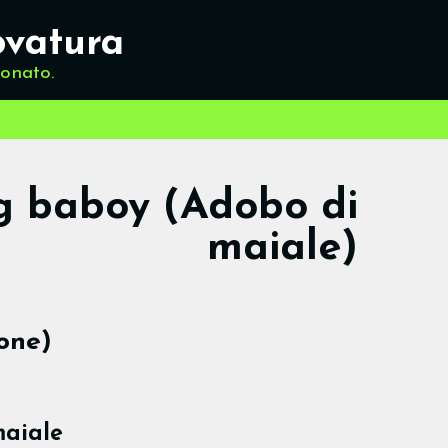
ovatura
ionato.
 baboy (Adobo di
maiale)
one)
maiale