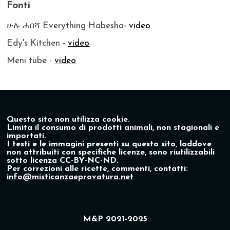
Fonti
ሁሉ ሐበሻ Everything Habesha-
video
Edy's Kitchen -
video
Meni tube -
video
Questo sito non utilizza cookie.
Limita il consumo di prodotti animali, non stagionali e
importati.
I testi e le immagini presenti su questo sito, laddove
non attribuiti con specifiche licenze, sono riutilizzabili
sotto licenza CC-BY-NC-ND.
Per correzioni alle ricette, commenti, contatti:
info@misticanzaeprovatura.net
M&P 2021-2025