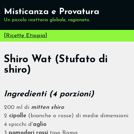
Misticanza e Provatura
Un piccolo ricettario globale, ragionato.
[
Ricette Etiopia
]
Shiro Wat (Stufato di
shiro)
Ingredienti (4 porzioni)
200 ml di
mitten shiro
2
cipolle
(bianche o rosse) di medie dimensioni
4 spicchi d'
aglio
3
pomodori rossi
tipo Roma