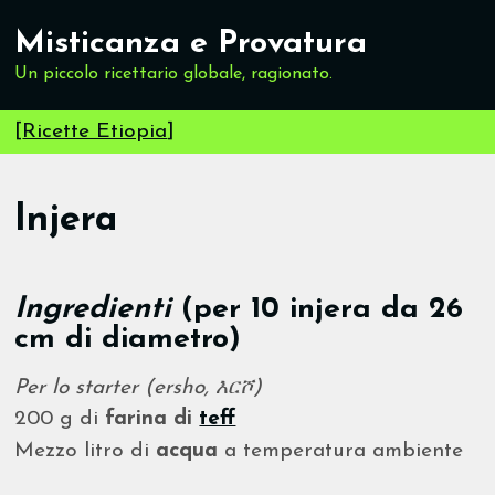
Misticanza e Provatura
Un piccolo ricettario globale, ragionato.
[
Ricette Etiopia
]
Injera
Ingredienti
(per 10 injera da 26
cm di diametro)
Per lo starter (ersho, እርሾ)
200 g di
farina di
teff
Mezzo litro di
acqua
a temperatura ambiente