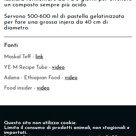
un composto sempre più acido.
Servono 500-600 ml di pastella gelatinizzata
per fare una grossa injera da 40 cm di
diametro.
Fonti
Maskal Teff -
link
YE-M Recipe Tube -
video
Adana - Ethiopian Food -
video
Food insider -
video
Questo sito non utilizza cookie.
Limita il consumo di prodotti animali, non stagionali e
importati.