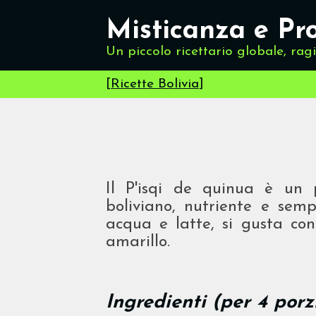
Misticanza e Pr
Un piccolo ricettario globale, rag
[
Ricette Bolivia
]
Il P'isqi de quinua è un p
boliviano, nutriente e sem
acqua e latte, si gusta con 
amarillo.
Ingredienti (per 4 porz