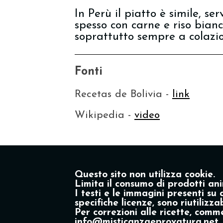
In Perù il piatto è simile, se
spesso con carne e riso bian
soprattutto sempre a colazi
Fonti
Recetas de Bolivia -
link
Wikipedia -
video
Questo sito non utilizza cookie.
Limita il consumo di prodotti ani
I testi e le immagini presenti su 
specifiche licenze, sono riutiliz
Per correzioni alle ricette, comme
info@misticanzaeprovatura.net