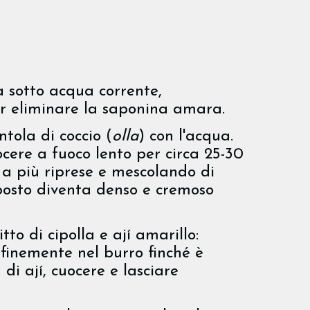
 sotto acqua corrente,
er eliminare la saponina amara.
tola di coccio (
olla
) con l'acqua.
ocere a fuoco lento per circa 25-30
 a più riprese e mescolando di
mposto diventa denso e cremoso
itto di cipolla e ají amarillo:
a finemente nel burro finché è
di ají, cuocere e lasciare