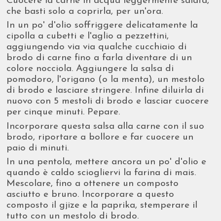
Cuocere la carne in acqua leggermente salata,
che basti solo a coprirla, per un'ora.
In un po' d'olio soffriggere delicatamente la
cipolla a cubetti e l'aglio a pezzettini,
aggiungendo via via qualche cucchiaio di
brodo di carne fino a farla diventare di un
colore nocciola. Aggiungere la salsa di
pomodoro, l'origano (o la menta), un mestolo
di brodo e lasciare stringere. Infine diluirla di
nuovo con 5 mestoli di brodo e lasciar cuocere
per cinque minuti. Pepare.
Incorporare questa salsa alla carne con il suo
brodo, riportare a bollore e far cuocere un
paio di minuti.
In una pentola, mettere ancora un po' d'olio e
quando è caldo sciogliervi la farina di mais.
Mescolare, fino a ottenere un composto
asciutto e bruno. Incorporare a questo
composto il gjize e la paprika, stemperare il
tutto con un mestolo di brodo.